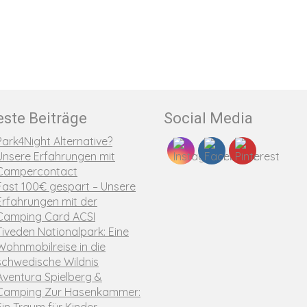
ste Beiträge
Social Media
Park4Night Alternative?
Unsere Erfahrungen mit
Campercontact
Fast 100€ gespart – Unsere
Erfahrungen mit der
Camping Card ACSI
Tiveden Nationalpark: Eine
Wohnmobilreise in die
schwedische Wildnis
Aventura Spielberg &
Camping Zur Hasenkammer: