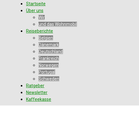
Startseite
Über uns
Wir
und das Wohnmobil
Reiseberichte
Belgien
Dänemark
Deutschland
Frankreich
Norwegen
Portugal
Schweden
Ratgeber
Newsletter
Kaffeekasse