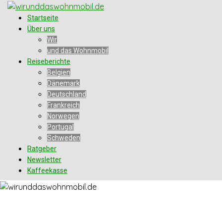
Zum
Inhalt
Startseite
springen
Über uns
Wir
und das Wohnmobil
Reiseberichte
Belgien
Dänemark
Deutschland
Frankreich
Norwegen
Portugal
Schweden
Ratgeber
Newsletter
Kaffeekasse